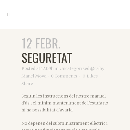
12 FEBR.
SEGURETAT
Posted at 17:09h
in
Uncategorized @ca
by
Manel Moya
0 Comments
0
Likes
Share
Seguin les instruccions del nostre manual
d’ús i el mínim manteniment de l’estufa no
hi ha possibilitat d’avaria.
No depenen del subministrament elèctric i