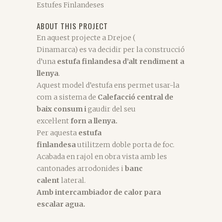
Estufes Finlandeses
ABOUT THIS PROJECT
En aquest projecte a Drejoe (
Dinamarca) es va decidir per la construcció
d’una
estufa finlandesa d’alt rendiment a
llenya
.
Aquest model d’estufa ens permet usar-la
com a sistema de
Calefacció central de
baix consum i
gaudir del seu
excel·lent
forn a llenya.
Per aquesta
estufa
finlandesa
utilitzem doble porta de foc.
Acabada en rajol en obra vista amb les
cantonades arrodonides i
banc
calent
lateral.
Amb intercambiador de calor para
escalar agua.